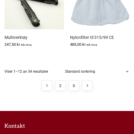
Multiverktøy
Nylonfilter til 315/99 CE
247,50
kr
485,00
kr
ink.mva
ink.mva
Viser 1–12 av 34 resultater
1
2
3
Kontakt