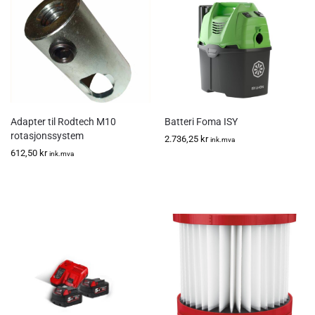
Adapter til Rodtech M10
Batteri Foma ISY
rotasjonssystem
2.736,25
kr
ink.mva
612,50
kr
ink.mva