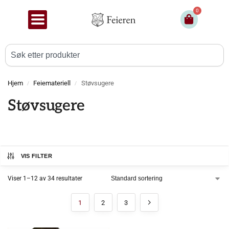
0
Hjem
Feiemateriell
Støvsugere
/
/
Støvsugere
VIS FILTER
Viser 1–12 av 34 resultater
1
2
3