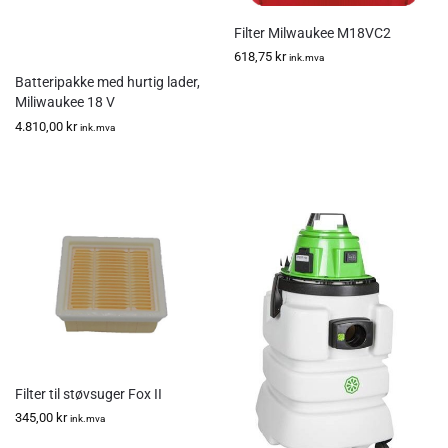
Filter Milwaukee M18VC2
618,75
kr
ink.mva
Batteripakke med hurtig lader,
Miliwaukee 18 V
4.810,00
kr
ink.mva
Filter til støvsuger Fox II
345,00
kr
ink.mva