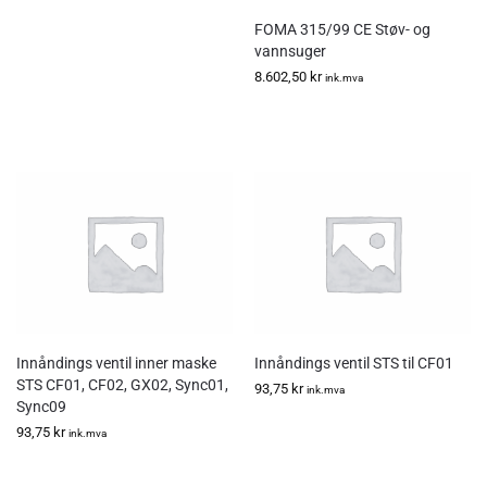
FOMA 315/99 CE Støv- og
vannsuger
8.602,50
kr
ink.mva
Innåndings ventil inner maske
Innåndings ventil STS til CF01
STS CF01, CF02, GX02, Sync01,
93,75
kr
ink.mva
Sync09
93,75
kr
ink.mva