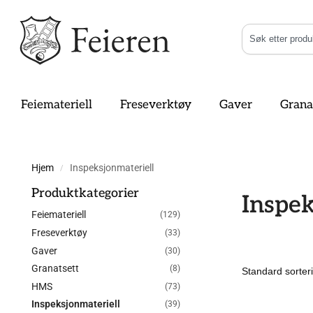
Feiemateriell
Freseverktøy
Gaver
Grana
Hjem
Inspeksjonmateriell
/
Produktkategorier
Inspek
Feiemateriell
(129)
Freseverktøy
(33)
Gaver
(30)
Granatsett
(8)
HMS
(73)
Inspeksjonmateriell
(39)