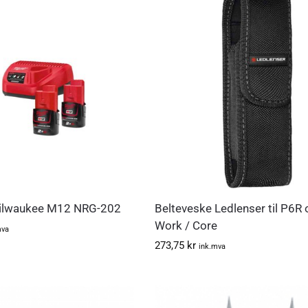
Milwaukee M12 NRG-202
Belteveske Ledlenser til P6R
Work / Core
mva
273,75
kr
ink.mva