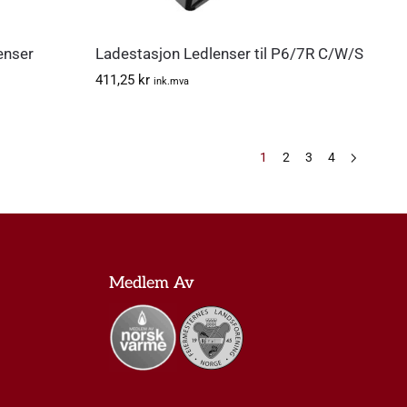
enser
Ladestasjon Ledlenser til P6/7R C/W/S
411,25
kr
ink.mva
1
2
3
4
Medlem Av