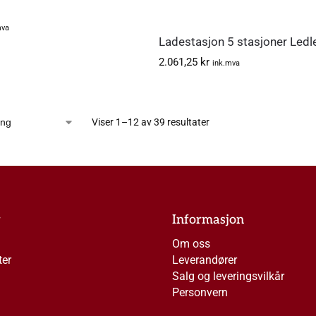
mva
Ladestasjon 5 stasjoner Ledl
2.061,25
kr
ink.mva
Viser 1–12 av 39 resultater
r
Informasjon
Om oss
ter
Leverandører
Salg og leveringsvilkår
Personvern