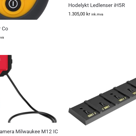
Hodelykt Ledlenser iH5R
1.305,00
kr
ink.mva
r Co
mva
kamera Milwaukee M12 IC