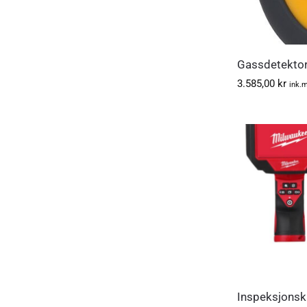
Gassdetekto
3.585,00
kr
ink.
Inspeksjons