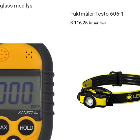
sglass med lys
Fuktmåler Testo 606-1
a
3.116,25
kr
ink.mva