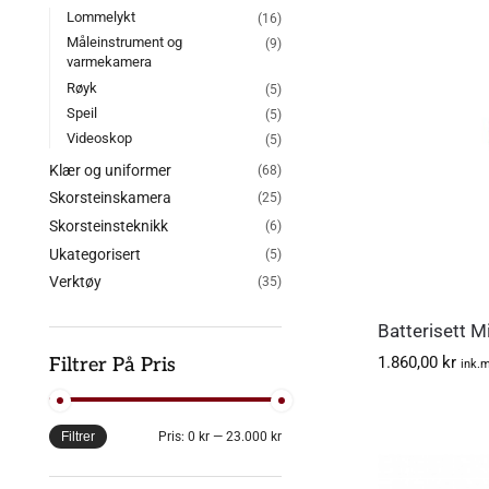
Lommelykt
(16)
Måleinstrument og
(9)
varmekamera
Røyk
(5)
Speil
(5)
Videoskop
(5)
Klær og uniformer
(68)
Skorsteinskamera
(25)
Skorsteinsteknikk
(6)
Ukategorisert
(5)
Verktøy
(35)
Batterisett 
1.860,00
kr
Filtrer På Pris
ink.
Filtrer
Pris:
0 kr
—
23.000 kr