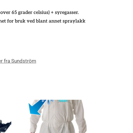
er 65 grader celsius) + syregasser.
et for bruk ved blant annet spraylakk
er fra Sundström