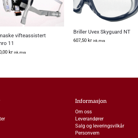
Briller Uvex Skyguard NT
maske vifteassistert
607,50
kr
ink.mva
hro 11
0,00
kr
ink.mva
r
Informasjon
Om oss
ter
Leverandører
Salg og leveringsvilkår
Personvern