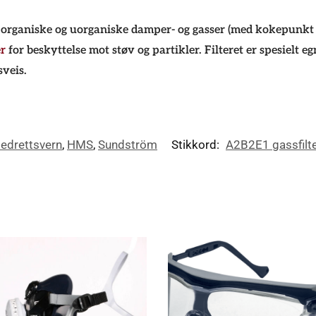
organiske og uorganiske damper- og gasser (med kokepunkt ov
er
for beskyttelse mot støv og partikler. Filteret er
spesie
lt
egn
sveis.
edrettsvern
,
HMS
,
Sundström
Stikkord:
A2B2E1 gassfilt