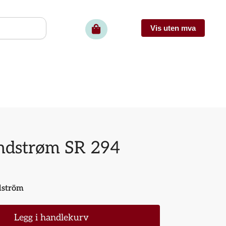
undstrøm SR 294
dström
Legg i handlekurv