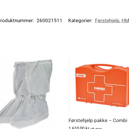
roduktnummer:
260021511
Kategorier:
Førstehjelp
,
HM
Førstehjelp pakke – Combi
1.610,00
kr
ink.mva