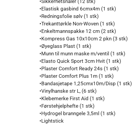
•Sikkerhetsnåler (12 stk)
•Elastisk gasbind 6cmx4m (1 stk)
•Redningsfolie sølv (1 stk)
•Trekanttørkle Non-Woven (1 stk)
•Enkeltmannspakke 12 cm (2 stk)
•Kompress Gas 10x10cm 2 pkn (3 stk)
•Øyeglass Plast (1 stk)
•Munn til munn maske m/ventil (1 stk)
•Elasto Quick Sport 3cm Hvit (1 stk)
•Plaster Comfort Ready 24s (1 stk)
•Plaster Comfort Plus 1m (1 stk)
•Bandasjetape 1,25cmx10m/Disp (1 stk)
•Vinylhanske str L, (6 stk)
•Klebemerke First Aid (1 stk)
•Førstehjelphefte (1 stk)
•Hydrogel branngele 3,5ml (1 stk)
•Lightstick