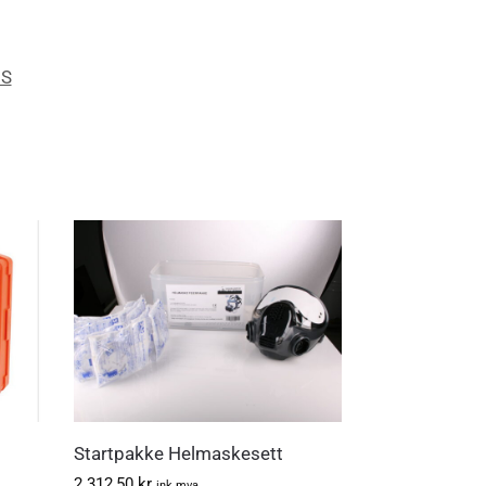
S
Startpakke Helmaskesett
2.312,50
kr
ink.mva