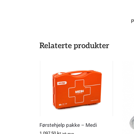
P
Relaterte produkter
Førstehjelp pakke – Medi
1.097,50
kr
ink.mva