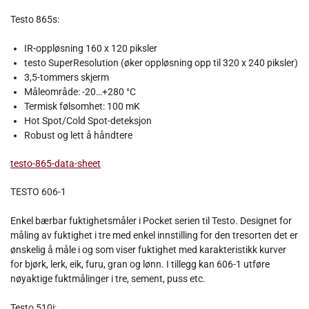
Testo 865s:
IR-oppløsning 160 x 120 piksler
testo SuperResolution (øker oppløsning opp til 320 x 240 piksler)
3,5-tommers skjerm
Måleområde: -20…+280 °C
Termisk følsomhet: 100 mK
Hot Spot/Cold Spot-deteksjon
Robust og lett å håndtere
testo-865-data-sheet
TESTO 606-1
Enkel bærbar fuktighetsmåler i Pocket serien til Testo. Designet for
måling av fuktighet i tre med enkel innstilling for den tresorten det er
ønskelig å måle i og som viser fuktighet med karakteristikk kurver
for bjørk, lerk, eik, furu, gran og lønn. I tillegg kan 606-1 utføre
nøyaktige fuktmålinger i tre, sement, puss etc.
Testo 510i: