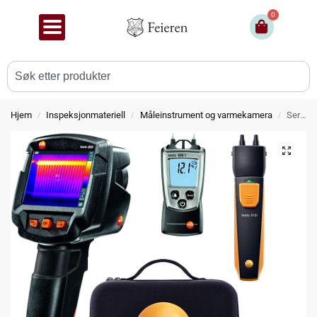
0
Hjem
Inspeksjonmateriell
Måleinstrument og varmekamera
Service koffert – Med Termografikamera
/
/
/