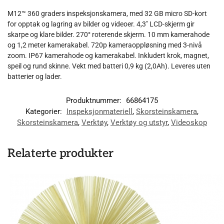
M12™ 360 graders inspeksjonskamera, med 32 GB micro SD-kort
for opptak og lagring av bilder og videoer. 4,3″ LCD-skjerm gir
skarpe og klare bilder. 270° roterende skjerm. 10 mm kamerahode
og 1,2 meter kamerakabel. 720p kameraoppløsning med 3-nivå
zoom. IP67 kamerahode og kamerakabel. Inkludert krok, magnet,
speil og rund skinne. Vekt med batteri 0,9 kg (2,0Ah). Leveres uten
batterier og lader.
Produktnummer:
66864175
Kategorier:
Inspeksjonmateriell
,
Skorsteinskamera
,
Skorsteinskamera
,
Verktøy
,
Verktøy og utstyr
,
Videoskop
Relaterte produkter