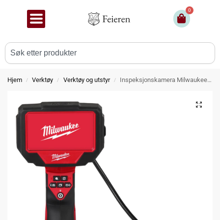
0
Hjem
Verktøy
Verktøy og utstyr
Inspeksjonskamera Milwaukee M12 IC 201C S
/
/
/