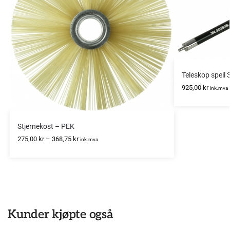
Teleskop speil 
925,00
kr
ink.mva
Stjernekost – PEK
275,00
kr
–
368,75
kr
ink.mva
Kunder kjøpte også