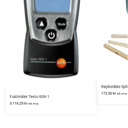
Røykstikke Spl
172,50
kr
ink.mva
Fuktmåler Testo 606-1
3.116,25
kr
ink.mva