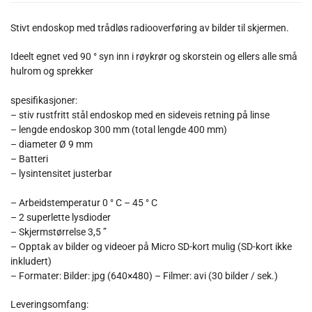
Stivt endoskop med trådløs radiooverføring av bilder til skjermen.
Ideelt egnet ved 90 ° syn inn i røykrør og skorstein og ellers alle små
hulrom og sprekker
spesifikasjoner:
– stiv rustfritt stål endoskop med en sideveis retning på linse
– lengde endoskop 300 mm (total lengde 400 mm)
– diameter Ø 9 mm
– Batteri
– lysintensitet justerbar
– Arbeidstemperatur 0 ° C – 45 ° C
– 2 superlette lysdioder
– Skjermstørrelse 3,5 ”
– Opptak av bilder og videoer på Micro SD-kort mulig (SD-kort ikke
inkludert)
– Formater: Bilder: jpg (640×480) – Filmer: avi (30 bilder / sek.)
Leveringsomfang: