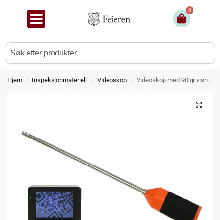
0
Hjem
Inspeksjonmateriell
Videoskop
Videoskop med 90 gr visning og skjerm
/
/
/