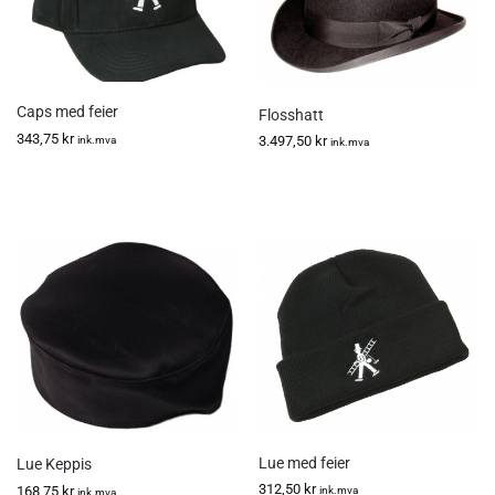
Caps med feier
Flosshatt
343,75
kr
3.497,50
kr
ink.mva
ink.mva
Lue med feier
Lue Keppis
312,50
kr
168,75
kr
ink.mva
ink.mva