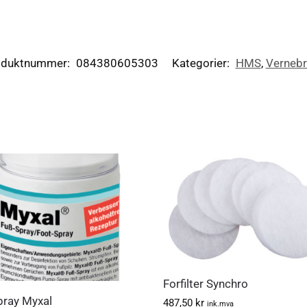
oduktnummer:
084380605303
Kategorier:
HMS
,
Vernebri
Forfilter Synchro
pray Myxal
487,50
kr
ink.mva