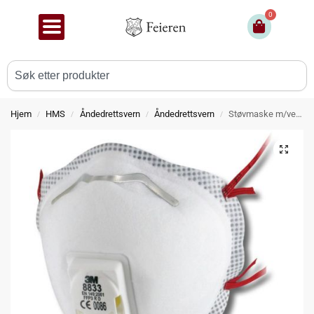
0
Hjem
HMS
Åndedrettsvern
Åndedrettsvern
Støvmaske m/ventil FFP3 – utsolgt
/
/
/
/