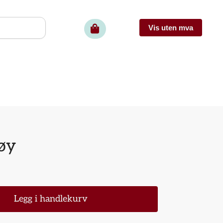
øy
Legg i handlekurv