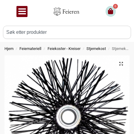
0
Hjem
Feiemateriell
Feiekoster - Kreiser
Stjernekost
Stjernekost i kunststoff
/
/
/
/