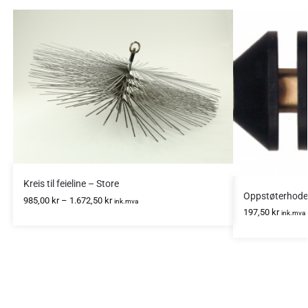
Kreis til feieline – Store
Oppstøterhode
985,00
kr
–
1.672,50
kr
ink.mva
197,50
kr
ink.mva