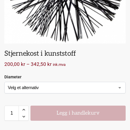
Stjernekost i kunststoff
200,00
kr
–
342,50
kr
ink.mva
Diameter
Legg i handlekurv