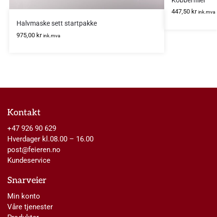
Kobberfiller
447,50
kr
ink.mva
Halvmaske sett startpakke
975,00
kr
ink.mva
Kontakt
+47 926 90 629
Hverdager kl.08.00 – 16.00
post@feieren.no
Kundeservice
Snarveier
Min konto
Våre tjenester