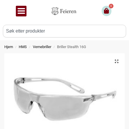
0
Hjem
HMS
Vernebriller
Briller Stealth 16G
/
/
/