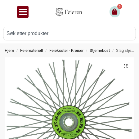
0
Hjem
Feiemateriell
Feiekoster - Kreiser
Stjernekost
Slag stjerne i rustfritt stål til slagsett
/
/
/
/