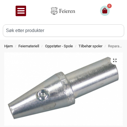
0
Hjem
Feiemateriell
Oppstøter - Spole
Tilbehør spoler
Reparasjons sett stenger
/
/
/
/