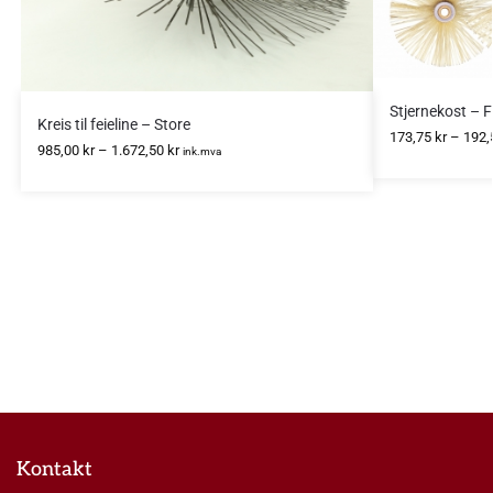
Stjernekost – F
Kreis til feieline – Store
173,75
kr
–
192
985,00
kr
–
1.672,50
kr
ink.mva
Kontakt