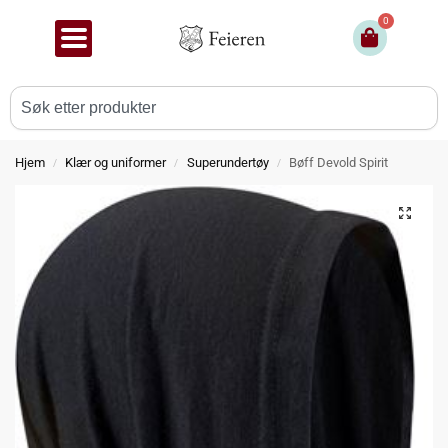
0
Hjem
Klær og uniformer
Superundertøy
Bøff Devold Spirit
/
/
/