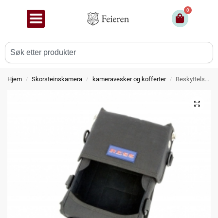
0
Hjem
Skorsteinskamera
kameravesker og kofferter
Beskyttelse – Bærestropp for FM5 Pro
/
/
/