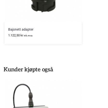
Bajonett adapter
1.122,50
kr
ink.mva
Kunder kjøpte også